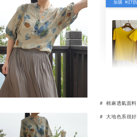
加購 MIT
素色雙
可選)
# 棉麻透氣面
NT$ 190
NT$ 450
# 大地色系很