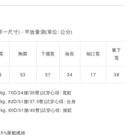
一尺寸) - 平放量測(單位: 公分)
腋下
寬
胸圍
下擺寬
袖長
袖口寬
寬
8
53
57
34
17
30
2kg, 70D/24腰/35臀)試穿心得: 寬鬆
1kg, 82D/31腰/37.5臀)試穿心得:
合身
7kg, 80D/31腰/40臀)試穿心得:
微
鬆
 35%聚酯纖維