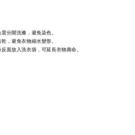
色需分開洗滌，避免染色。
烘乾，避免衣物縮水變形。
時反面放入洗衣袋，可延長衣物壽命。