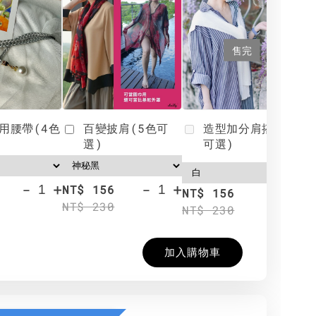
售完
用腰帶(4色
百變披肩(5色可
造型加分肩搭(4色
選)
可選)
-
+
-
+
NT$ 156
N
NT$ 156
NT$ 230
N
NT$ 230
加入購物車