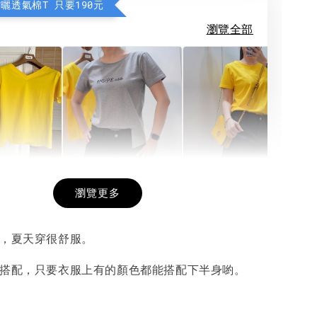
防曬透氣棉T 只要190元
瀏覽全部
希望相隨雙面T
每日一笑雙面T
面T (3色
瀏覽更多
料，夏天穿很舒服。
-
+
-
+
-
+
NT$ 190
NT$ 190
N
NT$ 450
NT$ 450
N
好搭配，只要衣服上有的顏色都能搭配下半身喲。
加入購物車