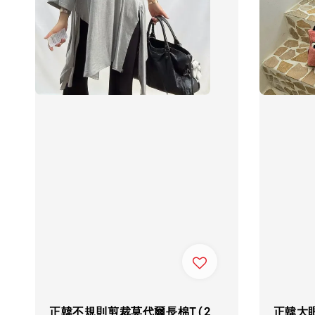
正韓不規則剪裁莫代爾長棉T(2
正韓大