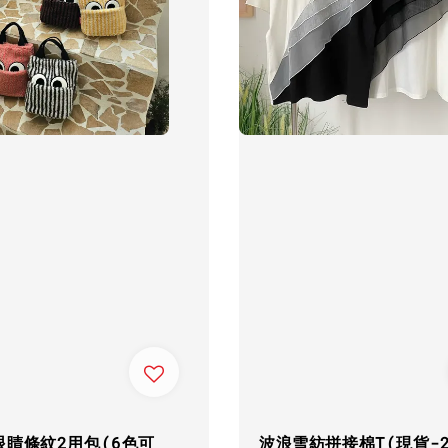
眼睛條紋2用包(6色可
波浪雪紡拼接棉T(現貨-