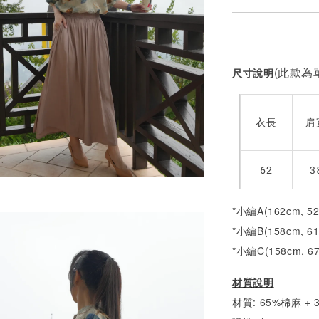
(此款為單
尺寸說明
衣長
肩
62
3
*小編A(162cm, 5
*小編B(158cm, 6
*小編C(158cm, 6
材質說明
材質: 65%棉麻 +