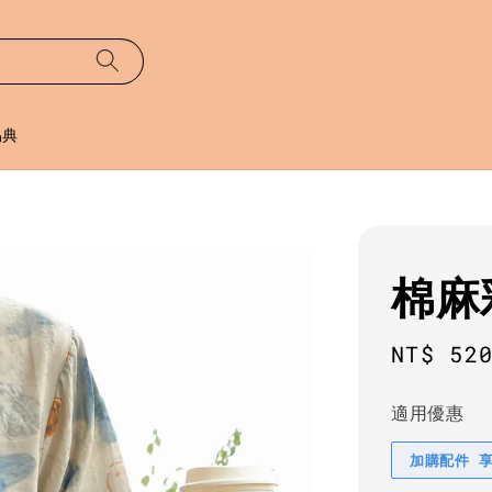
易典
棉麻
Regula
NT$ 52
price
適用優惠
加購配件 