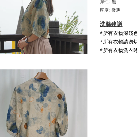
彈性: 無
厚度: 微薄
洗滌建議
*所有衣物深淺
*所有衣物請勿
*所有衣物洗衣