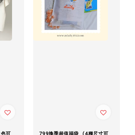
2色可
799換季超值福袋 (4種尺寸可