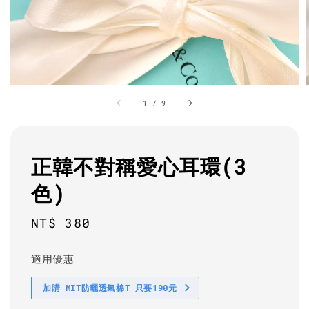
1
/
9
正韓不對稱愛心耳環(3
色)
Regular
NT$ 380
price
適用優惠
加購 MIT防曬透氣棉T 只要190元