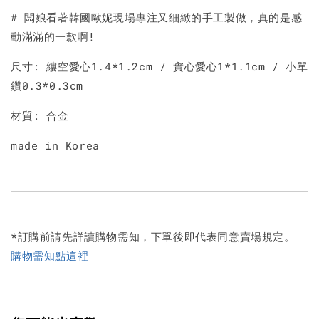
# 闆娘看著韓國歐妮現場專注又細緻的手工製做，真的是感
動滿滿的一款啊!
尺寸: 縷空愛心1.4*1.2cm / 實心愛心1*1.1cm / 小單
鑽0.3*0.3cm
材質: 合金
made in Korea
*訂購前請先詳讀購物需知，下單後即代表同意賣場規定。
購物需知點這裡