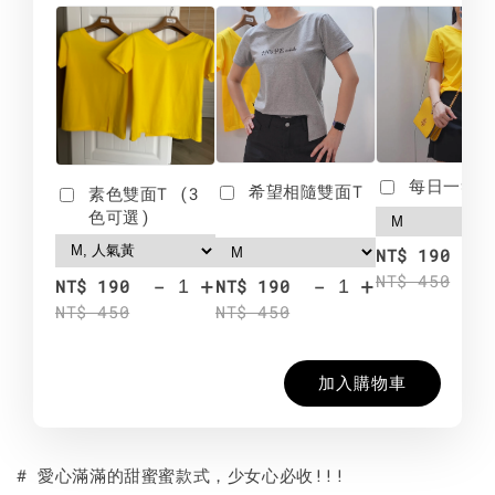
每日一笑雙
希望相隨雙面T
素色雙面T (3
色可選)
-
NT$ 190
NT$ 450
-
+
-
+
NT$ 190
NT$ 190
NT$ 450
NT$ 450
加入購物車
# 愛心滿滿的甜蜜蜜款式，少女心必收!!!