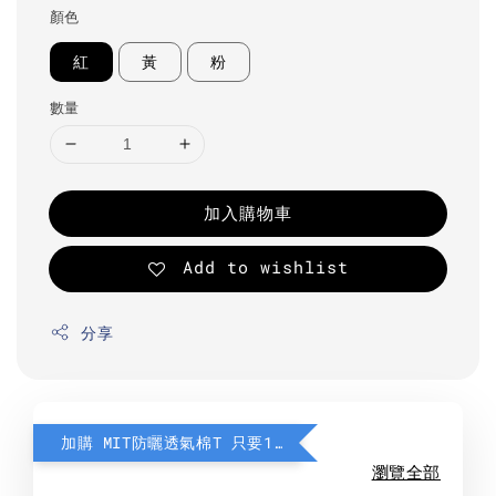
顏色
紅
黃
粉
數量
加入購物車
Add to wishlist
分享
加購 MIT防曬透氣棉T 只要190元
瀏覽全部