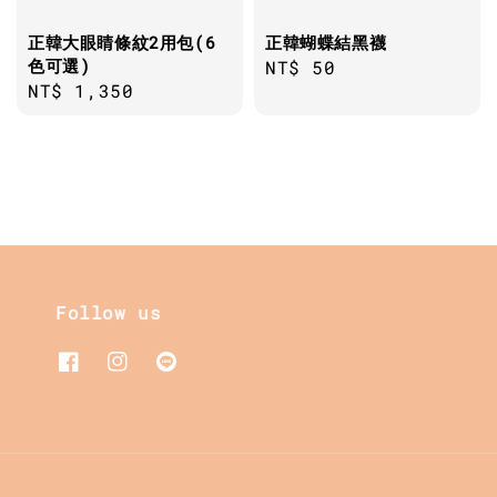
正韓大眼睛條紋2用包(6
正韓蝴蝶結黑襪
色可選)
Regular
NT$ 50
Regular
NT$ 1,350
price
price
Follow us