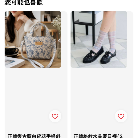
您可能也喜歡
正韓復古藍白碎花手提斜
正韓格紋水晶夏日襪(2