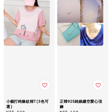
小貓打盹條紋棉T(3色可
正韓925純銀縷空愛心項
選)
鍊