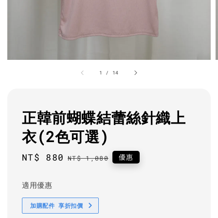
1
/
14
正韓前蝴蝶結蕾絲針織上
衣(2色可選)
Sale
NT$ 880
Regular
優惠
NT$ 1,080
price
price
適用優惠
加購配件 享折扣價