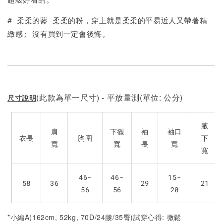
加入購物車
# 柔柔的藍 柔柔的粉，穿上就是柔柔的平易近人又帶著精
緻感; 沒有買到一定會後悔。
(此款為單一尺寸) - 平放量測(單位: 公分)
尺寸說明
腋
肩
下擺
袖
袖口
衣長
胸圍
下
寬
寬
長
寬
寬
46-
46-
15-
58
36
29
21
56
56
20
*小編A(162cm, 52kg, 70D/24腰/35臀)試穿心得: 微鬆