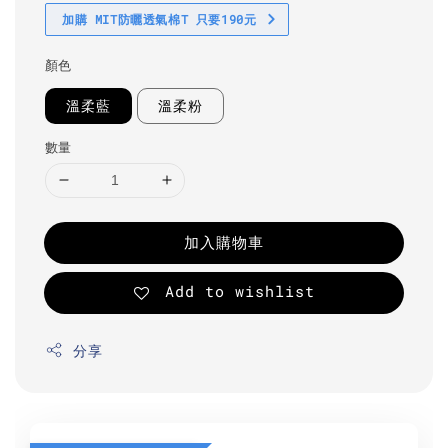
加購 MIT防曬透氣棉T 只要190元
顏色
溫柔藍
溫柔粉
數量
加入購物車
Add to wishlist
分享