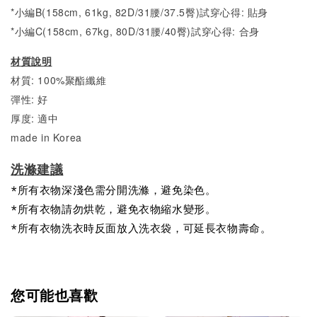
*小編B(158cm, 61kg, 82D/31腰/37.5臀)試穿心得:
貼身
*小編C(158cm, 67kg, 80D/31腰/40臀)試穿心得:
合身
材質說明
材質: 100%聚酯纖維
彈性: 好
厚度: 適中
made in Korea
洗滌建議
*所有衣物深淺色需分開洗滌，避免染色。
*所有衣物請勿烘乾，避免衣物縮水變形。
*所有衣物洗衣時反面放入洗衣袋，可延長衣物壽命。
您可能也喜歡