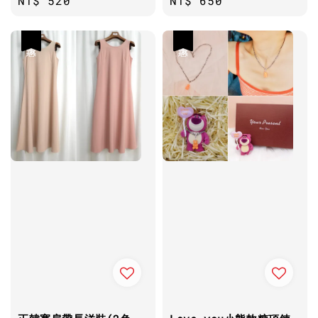
Regular
NT$ 520
Regular
NT$ 650
price
price
優惠
優惠