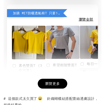
加購 MIT防曬透氣棉T 只要190元
瀏覽全部
每日一笑雙
希望相隨雙面T
素色雙面T (3
色可選)
-
NT$ 190
瀏覽更多
NT$ 450
-
+
-
+
NT$ 190
NT$ 190
NT$ 450
NT$ 450
# 這個款式太欠買了
針織蝴蝶結搭配蕾絲透膚設計，
超級好看的。