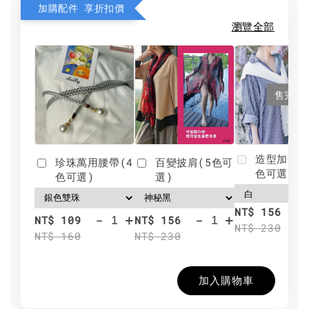
加購配件 享折扣價
瀏覽全部
售完
造型加分肩
珍珠萬用腰帶(4
百變披肩(5色可
色可選)
色可選)
選)
NT$ 156
-
+
-
+
NT$ 109
NT$ 156
NT$ 230
NT$ 160
NT$ 230
加入購物車