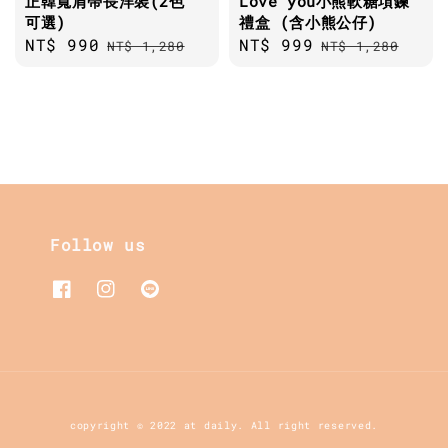
正韓寬肩帶長洋裝(2色
Love you小熊軟糖項鍊
可選)
禮盒 (含小熊公仔)
Sale
NT$ 990
Regular
Sale
NT$ 999
Regular
NT$ 1,280
NT$ 1,280
price
price
price
price
Follow us
copyright © 2022 at daily. All right reserved.