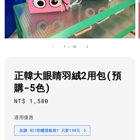
1
/
10
正韓大眼睛羽絨2用包(預
購-5色)
Regular
NT$ 1,580
price
適用優惠
加購 MIT防曬透氣棉T 只要190元