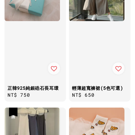
正韓925純銀硞石長耳環
輕薄超寬褲裙(5色可選)
Regular
NT$ 750
Regular
NT$ 650
price
price
優惠