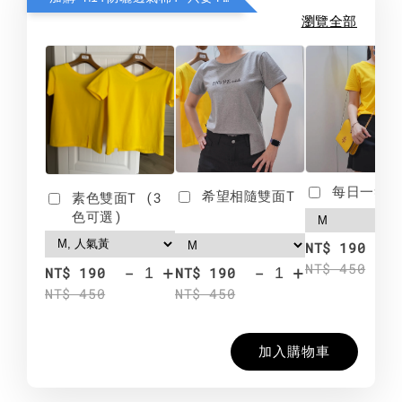
瀏覽全部
每日一笑雙
希望相隨雙面T
素色雙面T (3
色可選)
-
NT$ 190
NT$ 450
-
+
-
+
NT$ 190
NT$ 190
NT$ 450
NT$ 450
加入購物車