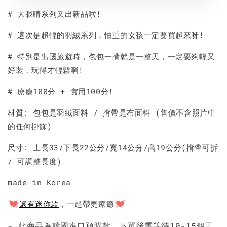
# 大眼睛系列又出新品啦!
# 這次是超輕的羽絨系列，怕重的女孩一定要買起來呀!
# 特別是出國旅遊時，包包一揹就是一整天，一定要夠輕又
好裝，玩得才輕鬆啊!
# 療癒100分 + 實用100分!
材質: 包包是羽絨面料 / 揹帶是布面料 (售價不含照片中
的任何掛飾)
尺寸: 上長33/下長22公分/寬14公分/高19公分(揹帶可拆
/ 可調整長度)
made in Korea
還有迷你款
，一起帶更療癒
- 此商品為韓國進口預購款，下單後需等待10-15個工