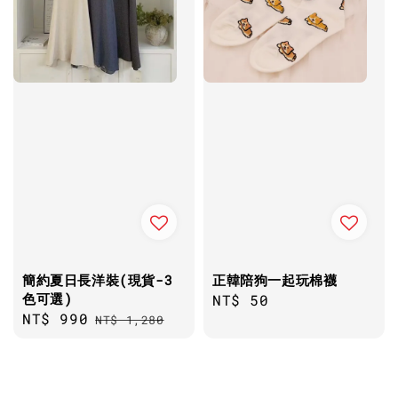
簡約夏日長洋裝(現貨-3
正韓陪狗一起玩棉襪
色可選)
Regular
NT$ 50
Sale
NT$ 990
Regular
NT$ 1,280
price
price
price