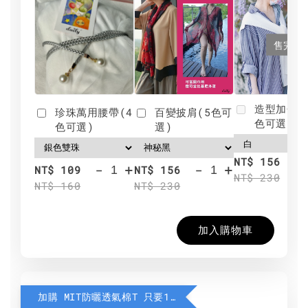
售完
造型加分肩
珍珠萬用腰帶(4
百變披肩(5色可
色可選)
色可選)
選)
NT$ 156
-
+
-
+
NT$ 109
NT$ 156
NT$ 230
NT$ 160
NT$ 230
加入購物車
加購 MIT防曬透氣棉T 只要190元