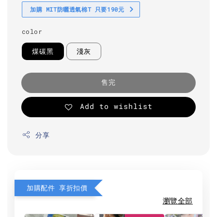
加購 MIT防曬透氣棉T 只要190元
color
煤碳黑
淺灰
售完
Add to wishlist
分享
加購配件 享折扣價
瀏覽全部