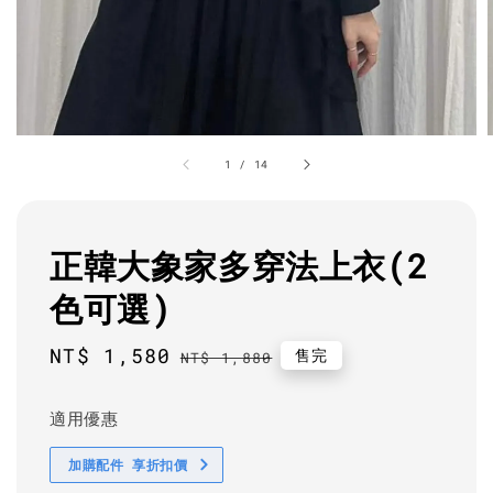
1
/
14
正韓大象家多穿法上衣(2
色可選)
Sale
NT$ 1,580
Regular
售完
NT$ 1,880
price
price
適用優惠
加購配件 享折扣價