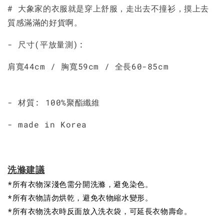
# 大象家的衣服就是穿上舒服，走出去不撞衫，摸上去
質感滿滿的好貨啊。
- 尺寸(平放量測):
肩寬44cm / 胸寬59cm / 全長60-85cm
- 材質: 100%聚酯纖維
- made in Korea
洗滌建議
*所有衣物深淺色需分開洗滌，避免染色。
*所有衣物請勿烘乾，避免衣物縮水變形。
*所有衣物洗衣時反面放入洗衣袋，可延長衣物壽命。