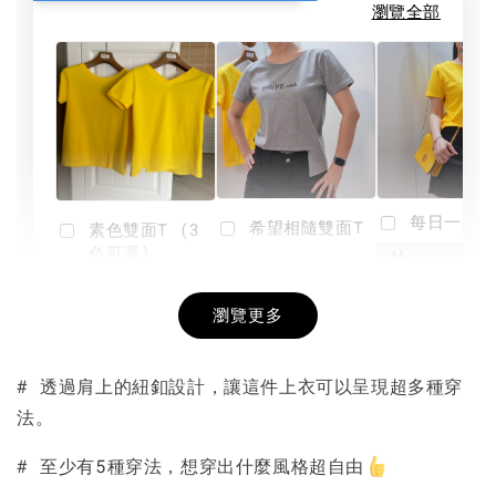
瀏覽全部
每日一笑雙
希望相隨雙面T
素色雙面T (3
色可選)
-
NT$ 190
瀏覽更多
NT$ 450
-
+
-
+
NT$ 190
NT$ 190
NT$ 450
NT$ 450
# 透過肩上的紐釦設計，讓這件上衣可以呈現超多種穿
法。
加入購物車
# 至少有5種穿法，想穿出什麼風格超自由