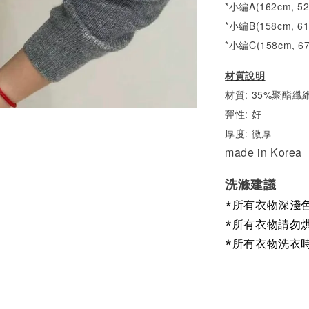
*小編A(162cm, 5
*小編B(158cm, 6
*小編C(158cm, 6
材質說明
材質: 35%聚酯纖維
彈性: 好
厚度: 微厚
made in Korea
洗滌建議
*所有衣物深淺
*所有衣物請勿
*所有衣物洗衣