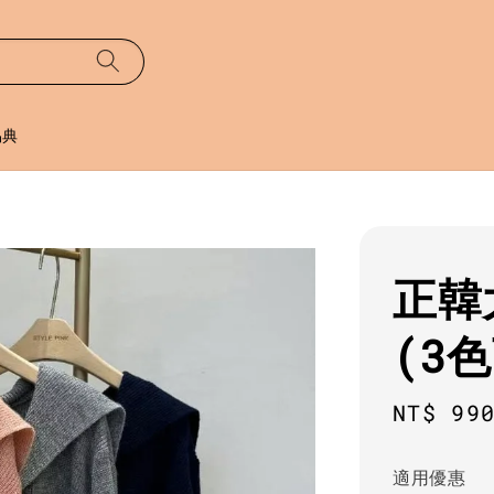
易典
正韓
(3
Sale
NT$ 99
price
適用優惠