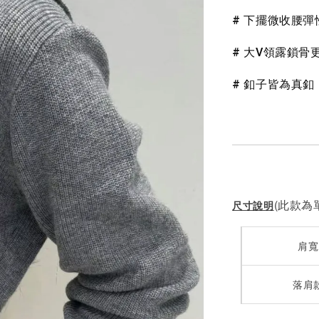
# 下擺微收腰
NT$ 190
NT$ 450
# 大V領露鎖骨
# 釦子皆為真釦
(此款為單
尺寸說明
肩寬
落肩