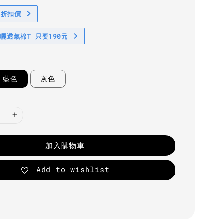
享折扣價
防曬透氣棉T 只要190元
藍色
灰色
加入購物車
Add to wishlist