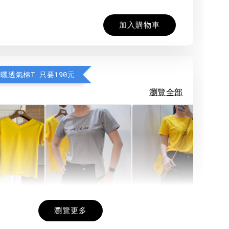
加入購物車
防曬透氣棉T 只要190元
瀏覽全部
希望相隨雙面T
每日一笑雙面T
面T (3色
瀏覽更多