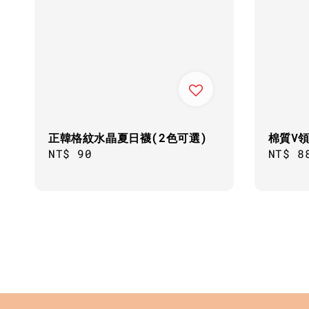
正韓格紋水晶夏日襪(2色可選)
棉質V領
Regular
NT$ 90
Regul
NT$ 8
price
price