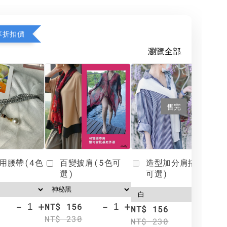
享折扣價
瀏覽全部
售完
用腰帶(4色
百變披肩(5色可
造型加分肩搭(4色
選)
可選)
-
+
-
+
NT$ 156
N
NT$ 156
NT$ 230
N
NT$ 230