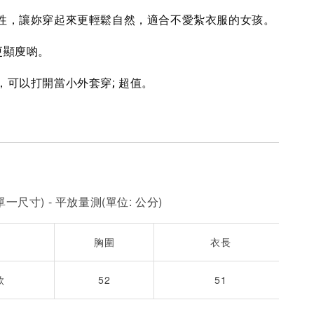
彈性，讓妳穿起來更輕鬆自然，適合不愛紮衣服的女孩。
-
+
-
+
-
+
NT$ 190
NT$ 190
N
NT$ 450
NT$ 450
N
更顯廋喲。
，可以打開當小外套穿; 超值。
加入購物車
一尺寸) - 平放量測(單位: 公分)
胸圍
衣長
款
52
51