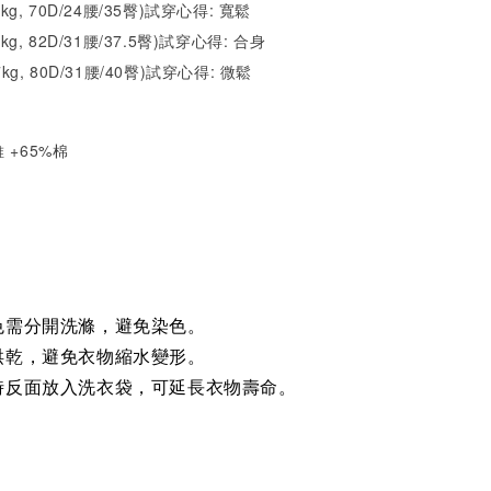
2kg, 70D/24腰/35臀)試穿心得: 寬鬆
1kg, 82D/31腰/37.5臀)試穿心得:
合身
7kg, 80D/31腰/40臀)試穿心得:
微鬆
 +65%棉
色需分開洗滌，避免染色。
烘乾，避免衣物縮水變形。
時反面放入洗衣袋，可延長衣物壽命。