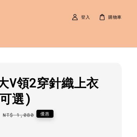
登入
購物車
大V領2穿針織上衣
色可選)
0
Regular
優惠
NT$ 1,080
price