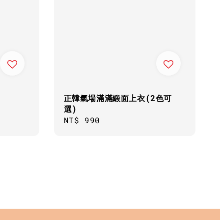
正韓氣場滿滿緞面上衣(2色可
選)
Regular
NT$ 990
price