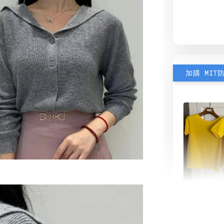
加購 MIT
素色雙
可選)