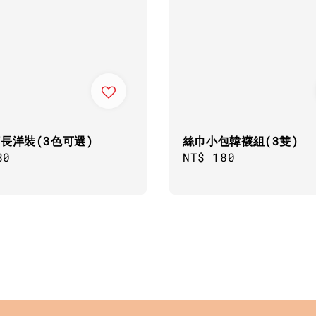
長洋裝(3色可選)
絲巾小包韓襪組(3雙)
ar
80
Regular
NT$ 180
price