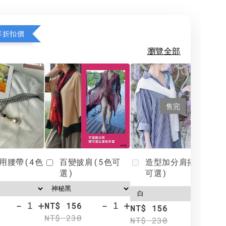
享折扣價
瀏覽全部
售完
用腰帶(4色
百變披肩(5色可
造型加分肩搭(4色
選)
可選)
-
+
-
+
NT$ 156
N
NT$ 156
NT$ 230
N
NT$ 230