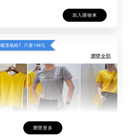
加入購物車
防曬透氣棉T 只要190元
瀏覽全部
希望相隨雙面T
每日一笑雙面T
面T (3色
瀏覽更多