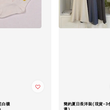
笑白襪
簡約夏日長洋裝(現貨-3
選)
ar
0