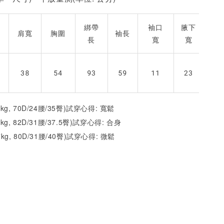
綁帶
袖口
腋下
肩寬
胸圍
袖長
長
寬
寬
2
38
54
93
59
11
23
6
2kg, 70D/24腰/35臀)試穿心得: 寬鬆
1kg, 82D/31腰/37.5臀)試穿心得: 合身
7kg, 80D/31腰/40臀)試穿心得:
微鬆