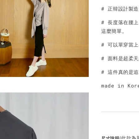
# 正韓設計製
NT$ 190
NT$ 450
# 長度落在腰
這麼簡單。
# 可以單穿當
# 面料是超柔
# 這件真的是追
made in Kor
(此款為單
尺寸說明