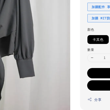
加購配件 
加購 MIT
顏色
卡其色
數量
分享