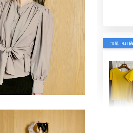
加購 MIT
素色雙
可選)