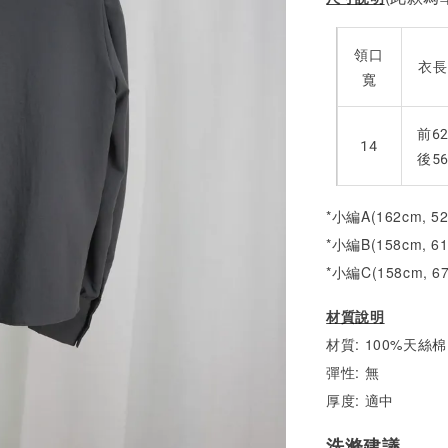
領口
衣長
寬
前6
14
後5
*小編A(162cm, 5
*小編B(158cm, 6
*小編C(158cm, 6
材質說明
材質: 100%天絲棉
彈性: 無
厚度: 適中
洗滌建議