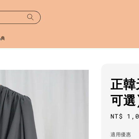
易典
正韓
可選
Sale
NT$ 1,
price
適用優惠