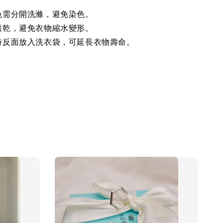
色需分開洗滌，避免染色。
烘乾，避免衣物縮水變形。
時反面放入洗衣袋，可延長衣物壽命。