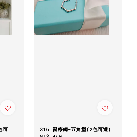
色可
316L醫療鋼-五角型(2色可選)
Regular
NT$ 460