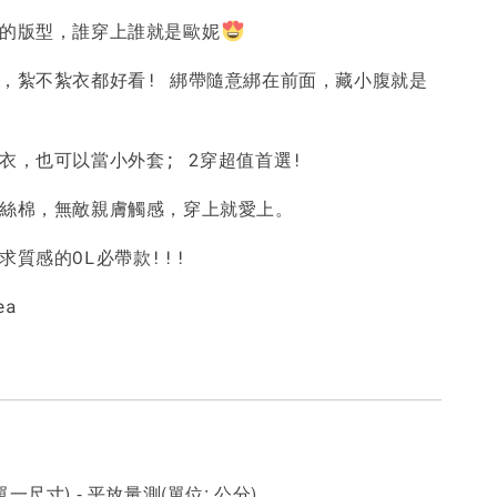
造的版型，誰穿上誰就是歐妮
-
+
-
+
-
+
NT$ 190
NT$ 190
N
NT$ 450
NT$ 450
N
上，紮不紮衣都好看! 綁帶隨意綁在前面，藏小腹就是
加入購物車
上衣，也可以當小外套; 2穿超值首選!
天絲棉，無敵親膚觸感，穿上就愛上。
求質感的OL必帶款!!!
ea
一尺寸) - 平放量測(單位: 公分)