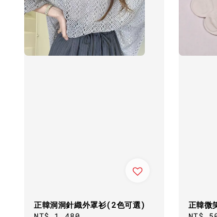
正韓洞洞針織外罩衫(2色可選)
正韓微
Regular
NT$ 1,480
Regul
NT$ 5