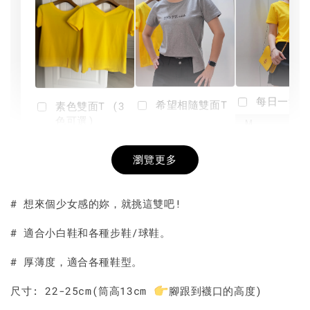
每日一笑雙
希望相隨雙面T
素色雙面T (3
色可選)
-
NT$ 190
瀏覽更多
NT$ 450
-
+
-
+
NT$ 190
NT$ 190
NT$ 450
NT$ 450
# 想來個少女感的妳，就挑這雙吧!
加入購物車
# 適合小白鞋和各種步鞋/球鞋。
# 厚薄度，適合各種鞋型。
尺寸: 22-25cm(筒高13cm
腳跟到襪口的高度)