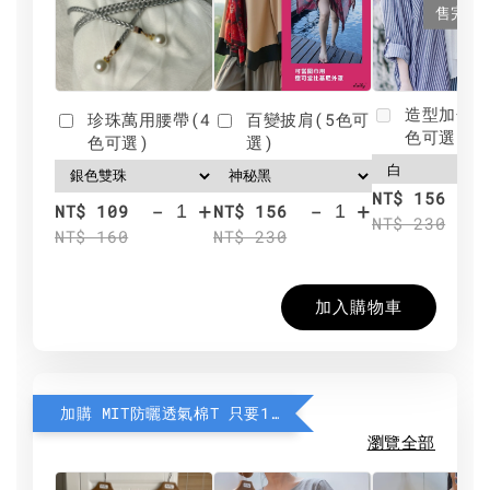
售完
造型加分肩
珍珠萬用腰帶(4
百變披肩(5色可
色可選)
色可選)
選)
NT$ 156
-
+
-
+
NT$ 109
NT$ 156
NT$ 230
NT$ 160
NT$ 230
加入購物車
加購 MIT防曬透氣棉T 只要190元
瀏覽全部