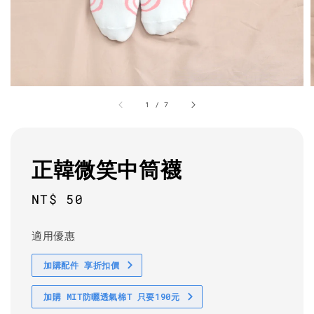
1
/
7
正韓微笑中筒襪
Regular
NT$ 50
price
適用優惠
加購配件 享折扣價
加購 MIT防曬透氣棉T 只要190元