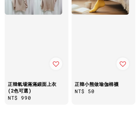
正韓氣場滿滿緞面上衣
正韓小熊做瑜伽棉襪
(2色可選)
Regular
NT$ 50
Regular
NT$ 990
price
price