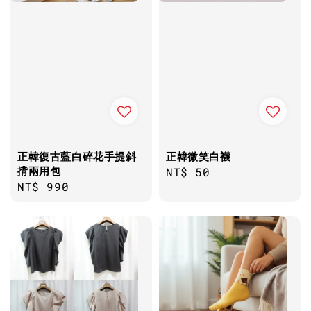
正韓復古藍白碎花手提斜
正韓微笑白襪
揹兩用包
Regular
NT$ 50
Regular
NT$ 990
price
price