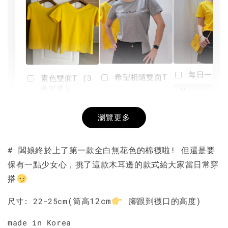
每日一笑雙
希望相隨雙面T
素色雙面T (3
色可選)
-
NT$ 190
瀏覽更多
NT$ 450
-
+
-
+
NT$ 190
NT$ 190
NT$ 450
NT$ 450
# 闆娘終於上了第一款全白無花色的棉襪啦! 但還是要
保有一點少女心，挑了這款木耳邊的款式給大家當日常穿
加入購物車
搭
(筒高12cm
腳跟到襪口的高度)
尺寸: 22-25cm
made in Korea