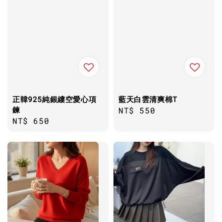
正韓925純銀縷空愛心項
藍天白雲清爽棉T
鍊
Regular
NT$ 550
Regular
NT$ 650
price
price