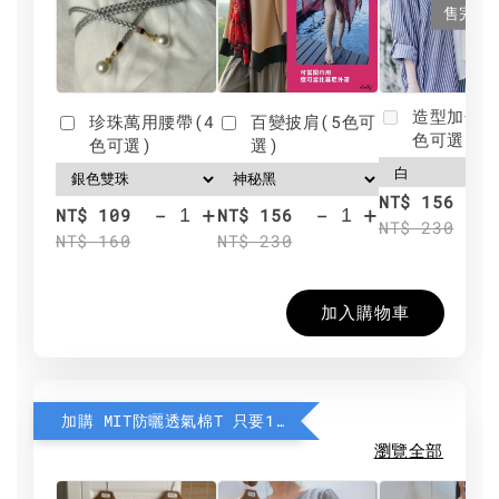
售完
造型加分肩
珍珠萬用腰帶(4
百變披肩(5色可
色可選)
色可選)
選)
NT$ 156
-
+
-
+
NT$ 109
NT$ 156
NT$ 230
NT$ 160
NT$ 230
加入購物車
加購 MIT防曬透氣棉T 只要190元
瀏覽全部