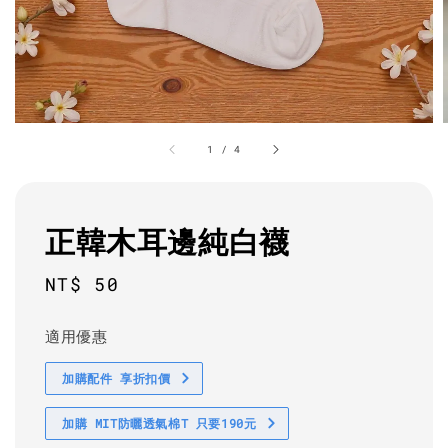
1
/
4
正韓木耳邊純白襪
Regular
NT$ 50
price
適用優惠
加購配件 享折扣價
加購 MIT防曬透氣棉T 只要190元