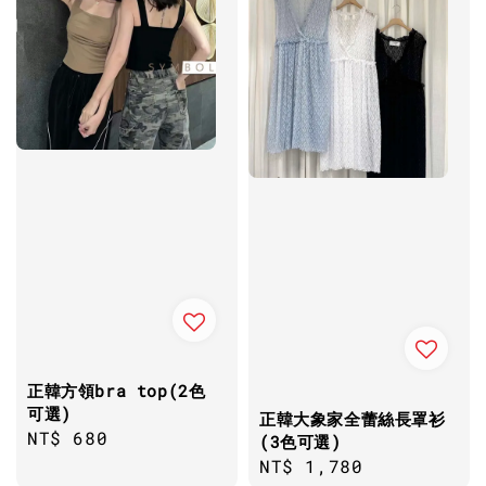
正韓方領bra top(2色
可選)
正韓大象家全蕾絲長罩衫
Regular
NT$ 680
(3色可選)
price
Regular
NT$ 1,780