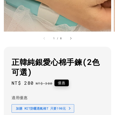
1
/
8
正韓純銀愛心棉手鍊(2色
可選)
Sale
NT$ 280
Regular
優惠
NT$ 380
price
price
適用優惠
加購 MIT防曬透氣棉T 只要190元