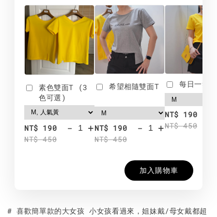
每日一笑雙
希望相隨雙面T
素色雙面T (3
色可選)
-
NT$ 190
NT$ 450
-
+
-
+
NT$ 190
NT$ 190
NT$ 450
NT$ 450
加入購物車
# 喜歡簡單款的大女孩 小女孩看過來，姐妹戴/母女戴都超