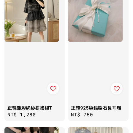
正韓迷彩網紗拼接棉T
正韓925純銀硞石長耳環
Regular
NT$ 1,280
Regular
NT$ 750
price
price