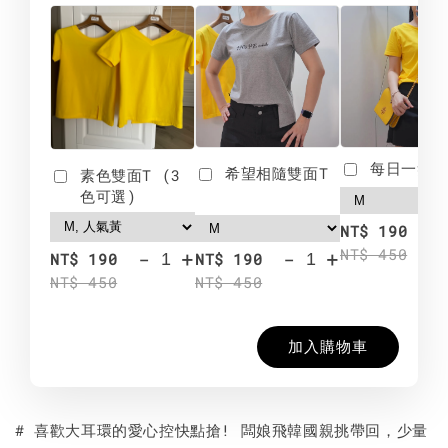
每日一笑雙
希望相隨雙面T
素色雙面T (3
色可選)
-
NT$ 190
NT$ 450
-
+
-
+
NT$ 190
NT$ 190
NT$ 450
NT$ 450
加入購物車
# 喜歡大耳環的愛心控快點搶! 闆娘飛韓國親挑帶回，少量