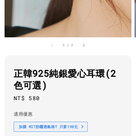
1
/
7
正韓925純銀愛心耳環(2
色可選)
Regular
NT$ 580
price
適用優惠
加購 MIT防曬透氣棉T 只要190元