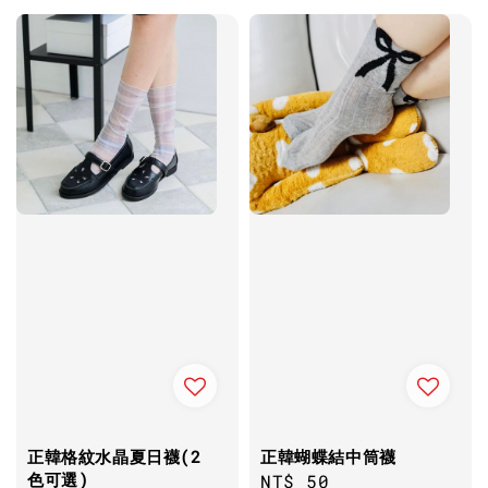
正韓格紋水晶夏日襪(2
正韓蝴蝶結中筒襪
色可選)
Regular
NT$ 50