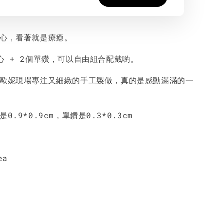
愛心，看著就是療癒。
心 + 2個單鑽，可以自由組合配戴喲。
國歐妮現場專注又細緻的手工製做，真的是感動滿滿的一
0.9*0.9cm，單鑽是0.3*0.3cm
ea