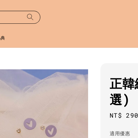
易典
正韓
選)
Sale
NT$ 29
price
適用優惠