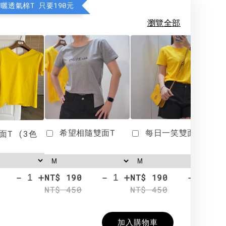
防曬透氣棉T 只要190元
瀏覽全部
希望相隨雙面T
每日一笑雙面T
面T (3色
-
+
-
+
-
+
NT$ 190
NT$ 190
N
NT$ 450
NT$ 450
N
加入購物車