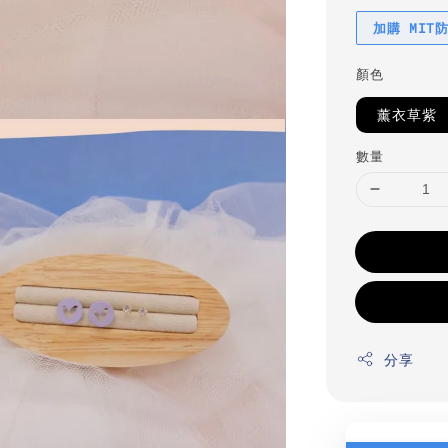
加購 MIT
顏色
薰衣草紫
數量
分享