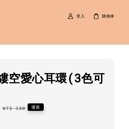
登入
購物車
縷空愛心耳環(3色可
0
Regular
優惠
NT$ 380
price