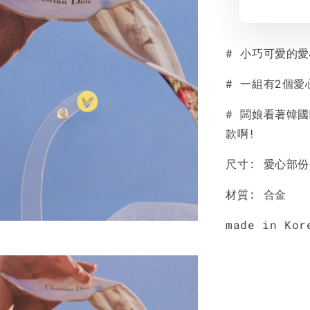
# 小巧可愛的
# 一組有2個愛
# 闆娘看著韓
款啊!
尺寸: 愛心部份是
材質: 合金
made in Kor