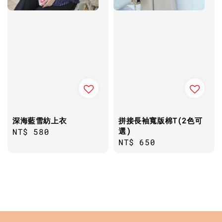
深海藍雪紡上衣
拼接長袖寬版棉T(2色可
選)
Regular
NT$ 580
Regular
NT$ 650
price
price