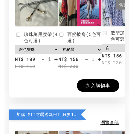
售完
造型加分肩
珍珠萬用腰帶(4
百變披肩(5色可
色可選)
色可選)
選)
NT$ 156
-
+
-
+
NT$ 109
NT$ 156
NT$ 230
NT$ 160
NT$ 230
加入購物車
加購 MIT防曬透氣棉T 只要190元
瀏覽全部