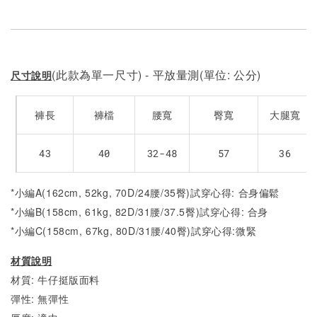
(此款為單一尺寸) - 平放量測(單位: 公分)
尺寸說明
褲長
褲檔
腰寬
臀寬
大腿寬
43
40
32-48
57
36
*小編A(162cm, 52kg, 70D/24腰/35臀)試穿心得: 合身偏鬆
*小編B(158cm, 61kg, 82D/31腰/37.5臀)試穿心得: 合身
*小編C(158cm, 67kg, 80D/31腰/40臀)試穿心得:
微緊
材質說明
材質: 牛仔挺版面料
彈性: 無彈性