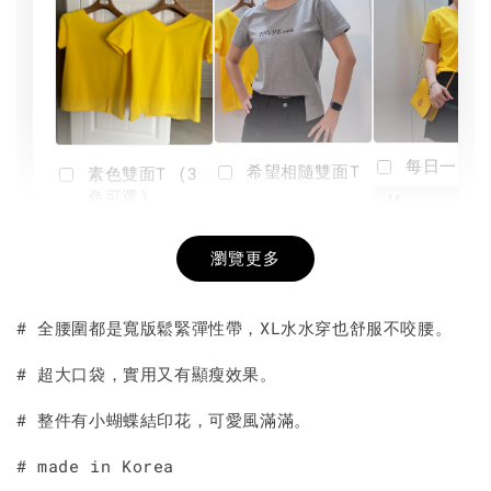
每日一笑雙
希望相隨雙面T
素色雙面T (3
色可選)
-
NT$ 190
瀏覽更多
NT$ 450
-
+
-
+
NT$ 190
NT$ 190
NT$ 450
NT$ 450
# 全腰圍都是寬版鬆緊彈性帶，XL水水穿也舒服不咬腰。
加入購物車
# 超大口袋，實用又有顯瘦效果。
# 整件有小蝴蝶結印花，可愛風滿滿。
# made in Korea