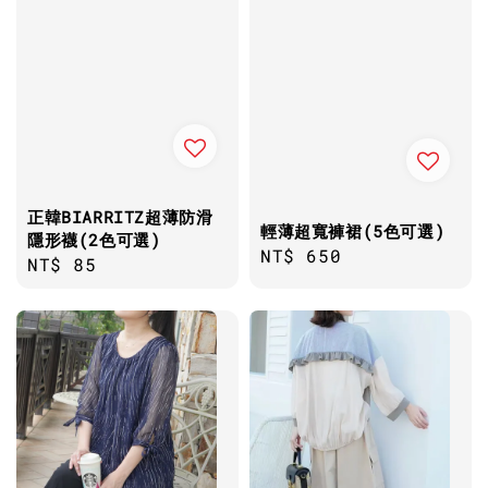
正韓BIARRITZ超薄防滑
輕薄超寬褲裙(5色可選)
隱形襪(2色可選)
Regular
NT$ 650
Regular
NT$ 85
price
price