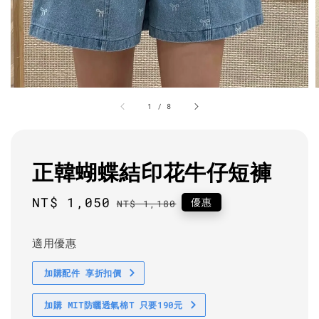
1
/
8
正韓蝴蝶結印花牛仔短褲
Sale
NT$ 1,050
Regular
優惠
NT$ 1,180
price
price
適用優惠
加購配件 享折扣價
加購 MIT防曬透氣棉T 只要190元