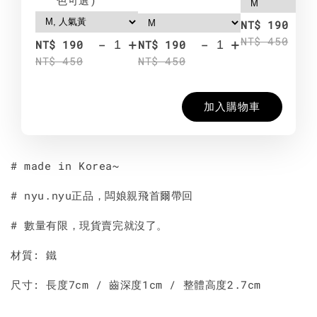
-
NT$ 190
NT$ 450
-
+
-
+
NT$ 190
NT$ 190
NT$ 450
NT$ 450
加入購物車
# made in Korea~
# nyu.nyu正品，闆娘親飛首爾帶回
# 數量有限，現貨賣完就沒了。
材質: 鐵
尺寸: 長度7cm / 齒深度1cm / 整體高度2.7cm