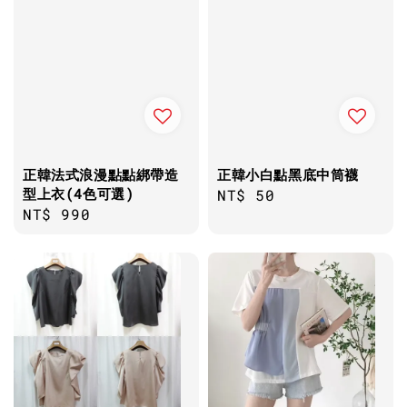
正韓法式浪漫點點綁帶造
正韓小白點黑底中筒襪
型上衣(4色可選)
Regular
NT$ 50
Regular
NT$ 990
price
price