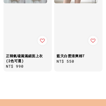
正韓氣場滿滿緞面上衣
藍天白雲清爽棉T
(2色可選)
Regular
NT$ 550
Regular
NT$ 990
price
price