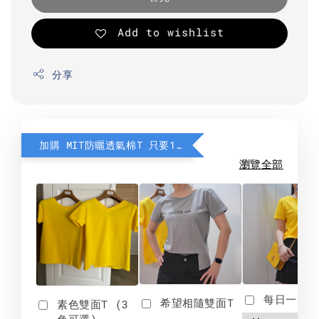
Add to wishlist
分享
加購 MIT防曬透氣棉T 只要190元
瀏覽全部
每日一笑雙
希望相隨雙面T
素色雙面T (3
色可選)