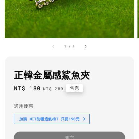
1
/
4
正韓金屬感鯊魚夾
Sale
NT$ 180
Regular
售完
NT$ 280
price
price
適用優惠
加購 MIT防曬透氣棉T 只要190元
售完