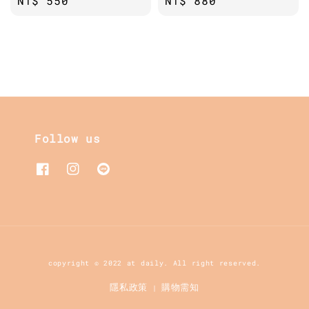
Regular
NT$ 550
Regular
NT$ 880
price
price
Follow us
copyright © 2022 at daily. All right reserved.
隱私政策
購物需知
|