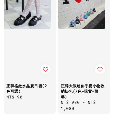
正韓格紋水晶夏日襪(2
正韓大眼迷你手提小物收
色可選)
納掛包(7色-現貨+預
購）
Regular
NT$ 90
Regular
NT$ 980
-
NT$
price
price
1,080