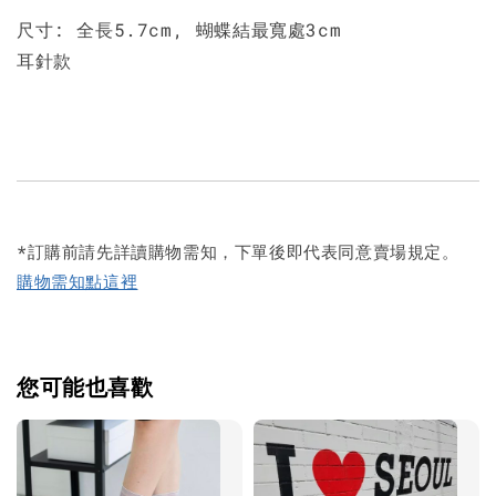
尺寸: 全長5.7cm, 蝴蝶結最寬處3cm
耳針款
*訂購前請先詳讀購物需知，下單後即代表同意賣場規定。
購物需知點這裡
您可能也喜歡