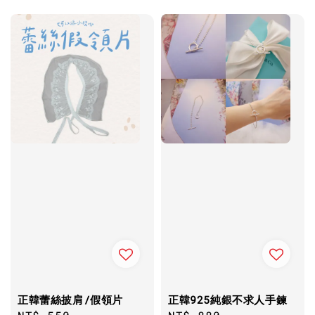
正韓蕾絲披肩/假領片
正韓925純銀不求人手鍊