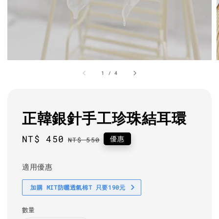
1
/
4
正韓銀針手工珍珠結耳環
Sale
NT$ 450
Regular
優惠
NT$ 550
price
price
適用優惠
加購 MIT防曬透氣棉T 只要190元
數量