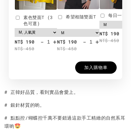
每日一笑雙
希望相隨雙面T
素色雙面T (3
色可選)
-
NT$ 190
NT$ 450
-
+
-
+
NT$ 190
NT$ 190
NT$ 450
NT$ 450
加入購物車
# 正韓好品質，看到實品會愛上。
# 銀針材質的喲。
# 點點控/蝴蝶控千萬不要錯過這款手工精緻的自然系耳
環喲