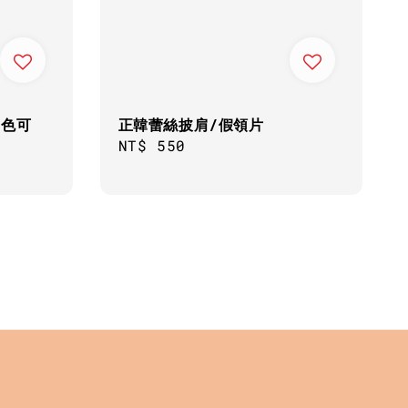
2色可
正韓蕾絲披肩/假領片
Regular
NT$ 550
price