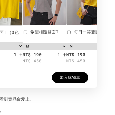
希望相隨雙面T
每日一笑雙面T
面T (3色
-
+
-
+
-
+
NT$ 190
NT$ 190
N
NT$ 450
NT$ 450
N
加入購物車
，看到實品會愛上。
喲。