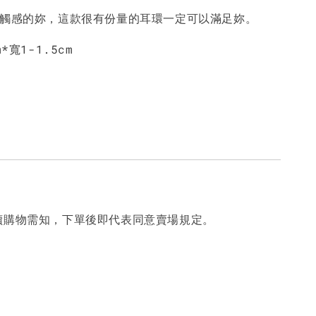
工觸感的妳，這款很有份量的耳環一定可以滿足妳。
*寬1-1.5cm
讀購物需知，下單後即代表同意賣場規定。