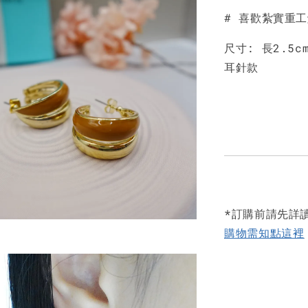
# 喜歡紮實重
尺寸: 長2.5cm
耳針款
*訂購前請先詳
購物需知點這裡