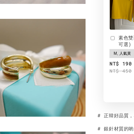
素色雙
可選)
NT$ 190
NT$ 450
# 正韓好品質
# 銀針材質的