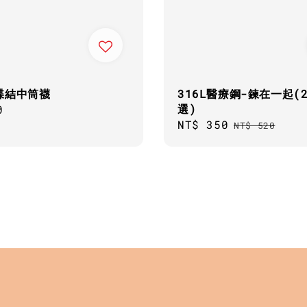
蝶結中筒襪
316L醫療鋼-鍊在一起(
選)
ar
0
Sale
NT$ 350
Regular
NT$ 520
price
price