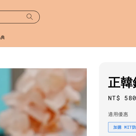
易典
正韓
Regula
NT$ 58
price
適用優惠
加購 MIT