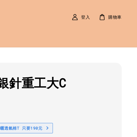
登入
購物車
銀針重工大C
r
0
防曬透氣棉T 只要190元