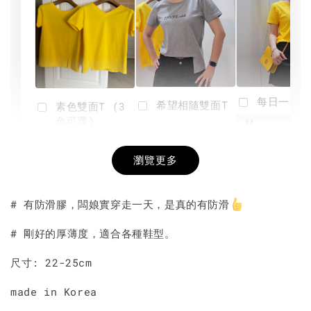
每日一笑雙
希望相隨雙面T
素色雙面T (3
色可選)
-
NT$ 190
瀏覽更多
NT$ 450
-
+
-
+
NT$ 190
NT$ 190
NT$ 450
NT$ 450
# 有防滑膠，闆娘實穿走一天，是真的有防滑
加入購物車
# 剛好的厚薄度，適合各種鞋型。
尺寸: 22-25cm
made in Korea