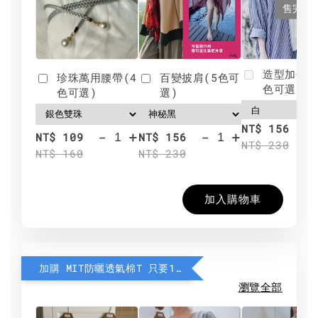
售完
造型加分肩
珍珠萬用腰帶(4
百變披肩(5色可
色可選)
色可選)
選)
NT$ 156
-
+
-
+
NT$ 109
NT$ 156
NT$ 230
NT$ 160
NT$ 230
加入購物車
加購 MIT防曬透氣棉T 只要190元
瀏覽全部