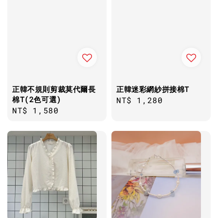
正韓不規則剪裁莫代爾長
正韓迷彩網紗拼接棉T
棉T(2色可選)
Regular
NT$ 1,280
Regular
NT$ 1,580
price
price