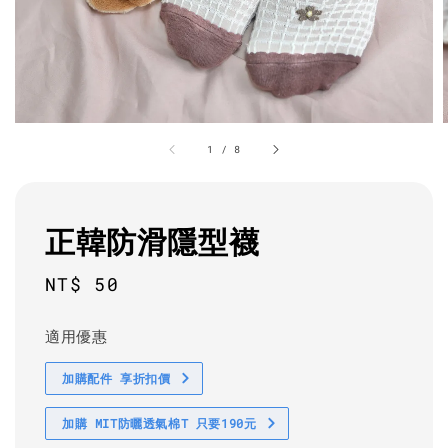
1
/
8
正韓防滑隱型襪
Regular
NT$ 50
price
適用優惠
加購配件 享折扣價
加購 MIT防曬透氣棉T 只要190元