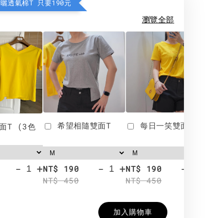
防曬透氣棉T 只要190元
瀏覽全部
希望相隨雙面T
每日一笑雙面T
面T (3色
-
+
-
+
-
+
NT$ 190
NT$ 190
N
NT$ 450
NT$ 450
N
加入購物車