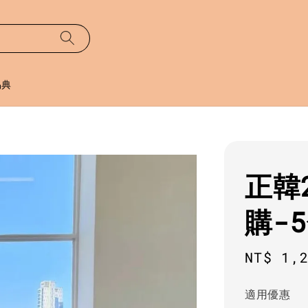
易典
正韓
購-
Regula
NT$ 1,
price
適用優惠