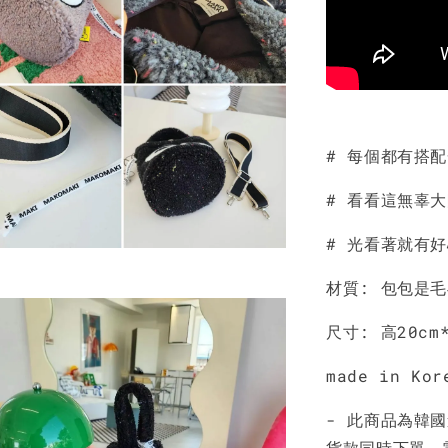
# 每個都有搭
# 看看這無辜
# 光看著就有
材質: 包包是毛
尺寸: 高20c
made in Kor
- 此商品為韓
貨款同時下單，