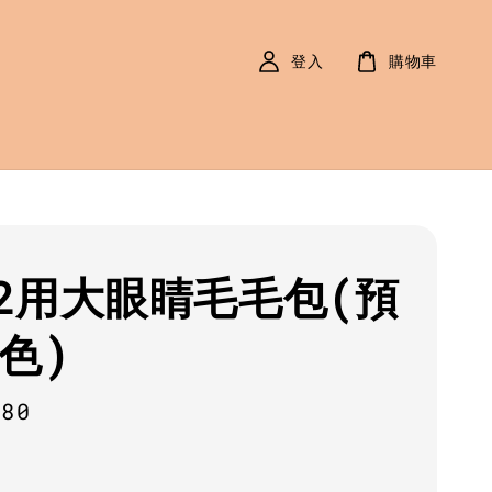
登入
購物車
2用大眼睛毛毛包(預
5色)
r
280