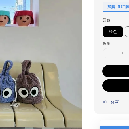
加購 MIT
顏色
綠色
數量
分享