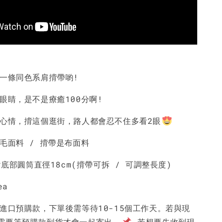
配一條同色系肩揹帶喲!
大眼睛，是不是療癒100分啊!
好心情，揹這個逛街，路人都會忍不住多看2眼
毛面料 / 揹帶是布面料
m*底部圓筒直徑18cm(揹帶可拆 / 可調整長度)
ea
國進口預購款，下單後需等待10-15個工作天。若與現
需要等預購款到貨才會一起寄出。
若想要先收到現