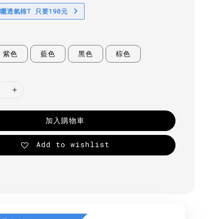
防曬透氣棉T 只要190元
紫色
藍色
黑色
棕色
加入購物車
Add to wishlist