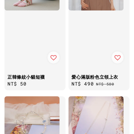
正韓條紋小貓短襪
愛心滿版粉色立領上衣
Regular
NT$ 50
Sale
NT$ 490
Regular
NT$ 580
price
price
price