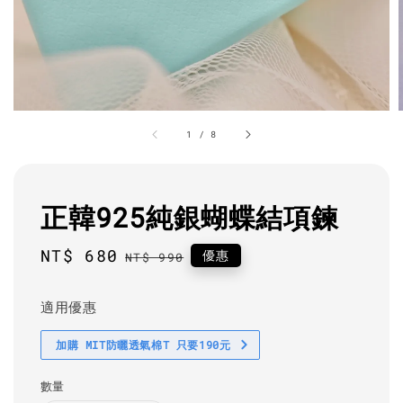
1
/
8
正韓925純銀蝴蝶結項鍊
Sale
NT$ 680
Regular
優惠
NT$ 990
price
price
適用優惠
加購 MIT防曬透氣棉T 只要190元
數量