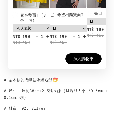
每日一笑雙
希望相隨雙面T
素色雙面T (3
色可選)
-
NT$ 190
NT$ 450
-
+
-
+
NT$ 190
NT$ 190
NT$ 450
NT$ 450
加入購物車
# 基本款的蝴蝶結帶鑽造型
# 尺寸: 鍊長38cm+2.5延長鍊 (蝴蝶結大小1*0.6cm +
0.2cm小鑽)
# 材質: 925 Silver