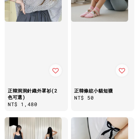
正韓洞洞針織外罩衫(2
正韓條紋小貓短襪
色可選)
Regular
NT$ 50
Regular
NT$ 1,480
price
price
優惠