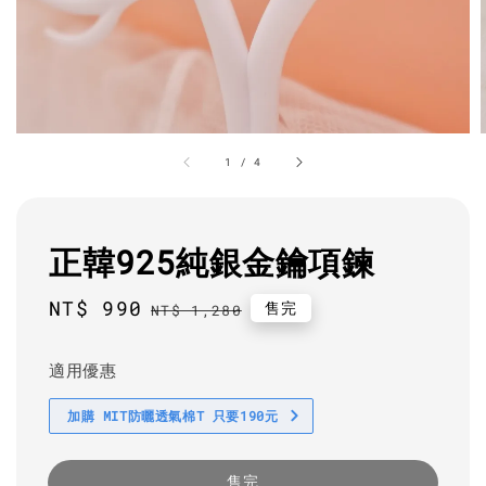
1
/
4
正韓925純銀金鑰項鍊
Sale
NT$ 990
Regular
售完
NT$ 1,280
price
price
適用優惠
加購 MIT防曬透氣棉T 只要190元
售完