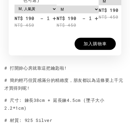
-
NT$ 190
NT$ 450
-
+
-
+
NT$ 190
NT$ 190
NT$ 450
NT$ 450
加入購物車
# 打開妳心房就靠這把鑰匙啦!
# 簡約輕巧但質感滿分的精緻度，朋友都以為這條要上千元
才買得到呢!
# 尺寸: 鍊長38cm + 延長鍊4.5cm (墜子大小
2.2*1cm)
# 材質: 925 Silver