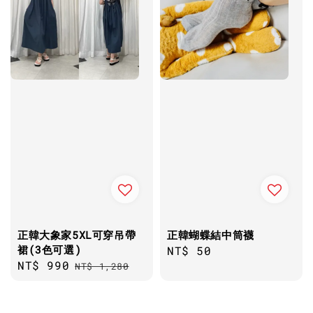
正韓大象家5XL可穿吊帶
正韓蝴蝶結中筒襪
裙(3色可選)
Regular
NT$ 50
Sale
NT$ 990
Regular
NT$ 1,280
price
price
price