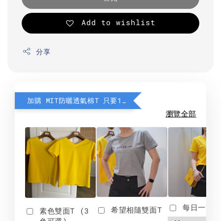
Add to wishlist
分享
加購 MIT防曬透氣棉T 只要190元
瀏覽全部
每日一笑雙
希望相隨雙面T
素色雙面T (3
色可選)