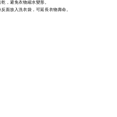
烘乾，避免衣物縮水變形。
時反面放入洗衣袋，可延長衣物壽命。