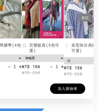
售完
用腰帶(4色
百變披肩(5色可
造型加分肩搭(4色
選)
可選)
-
+
-
+
NT$ 156
N
NT$ 156
NT$ 230
N
NT$ 230
加入購物車