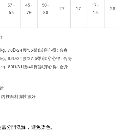
57-
45-
50-
17-
27
17
20
65
70
80
15
分
2kg, 70D/24腰/35臀)試穿心得: 合身
1kg, 82D/31腰/37.5臀)試穿心得: 合身
7kg, 80D/31腰/40臀)試穿心得:
合身
纖維
，內裡面料彈性很好
色需分開洗滌，避免染色。