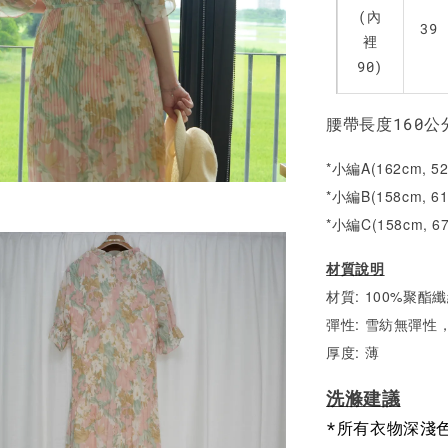
(內
39
裡
90)
腰帶長度160公
*小編A(162cm, 5
*小編B(158cm, 6
*小編C(158cm, 6
材質說明
材質: 100%聚酯
彈性: 雪紡無彈性
厚度: 薄
洗滌建議
*所有衣物深淺