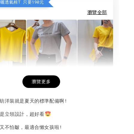
防曬透氣棉T 只要190元
瀏覽全部
希望相隨雙面T
每日一笑雙面T
面T (3色
瀏覽更多
雪紡洋裝就是夏天的標準配備啊!
-
+
-
+
-
+
NT$ 190
NT$ 190
N
NT$ 450
NT$ 450
N
都是立領設計，超好看
瘦又不怕皺，最適合懶女孩啦!
加入購物車