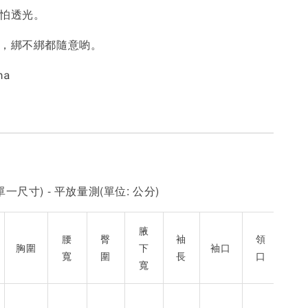
不怕透光。
帶，綁不綁都隨意喲。
na
一尺寸) - 平放量測(單位: 公分)
腋
腰
臀
袖
領
胸圍
下
袖口
寬
圍
長
口
寬