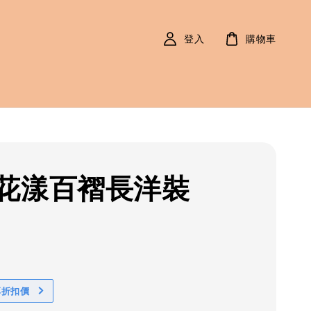
登入
購物車
花漾百褶長洋裝
r
0
享折扣價