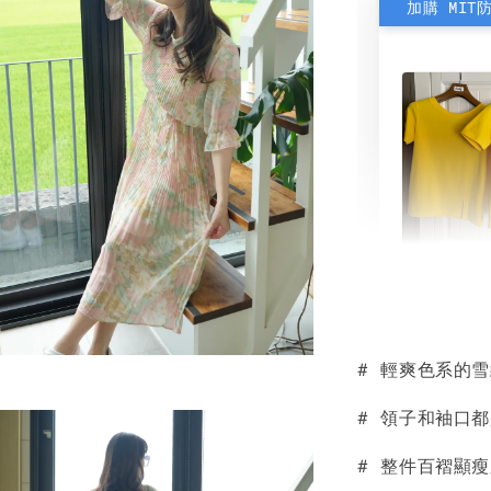
加購 MIT
素色雙
可選)
# 輕爽色系的
NT$ 190
NT$ 450
# 領子和袖口
# 整件百褶顯