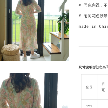
# 同色內裡，
# 附同花色腰
made in Chi
(此款為單
尺寸說明
肩
全長
寬
121