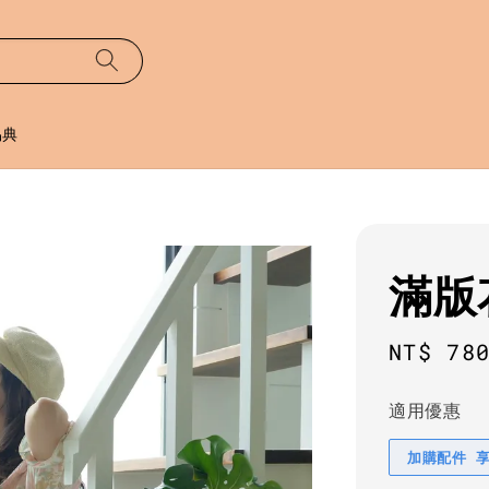
易典
滿版
Regula
NT$ 78
price
適用優惠
加購配件 