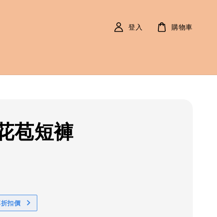
登入
購物車
花苞短褲
r
0
享折扣價