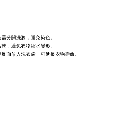
色需分開洗滌，避免染色。
烘乾，避免衣物縮水變形。
時反面放入洗衣袋，可延長衣物壽命。