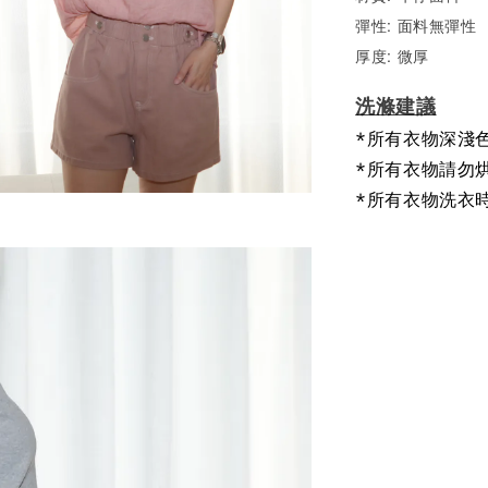
彈性: 面料無彈性
厚度: 微厚
洗滌建議
*所有衣物深淺
*所有衣物請勿
*所有衣物洗衣