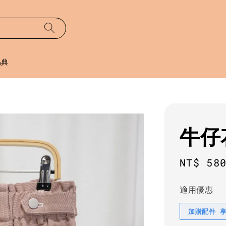
易典
牛仔
Regula
NT$ 58
price
適用優惠
加購配件 