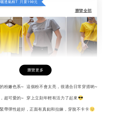
防曬透氣棉T 只要190元
瀏覽全部
希望相隨雙面T
每日一笑雙面T
面T (3色
瀏覽更多
夏的粉嫩色系~ 這個粉不會太亮，很適合日常穿搭喲~
-
+
-
+
-
+
NT$ 190
NT$ 190
N
NT$ 450
NT$ 450
N
苞，超可愛的~ 穿上立刻年輕有活力了起來
鬆緊帶彈性超好，正面有真釦和拉鍊，穿脫不卡卡
加入購物車