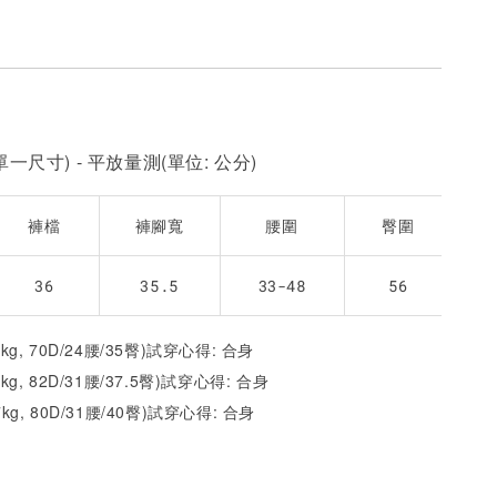
一尺寸) - 平放量測(單位: 公分)
褲檔
褲腳寬
腰圍
臀圍
36
35.5
33-48
56
2kg, 70D/24腰/35臀)試穿心得: 合身
1kg, 82D/31腰/37.5臀)試穿心得:
合身
7kg, 80D/31腰/40臀)試穿心得:
合身