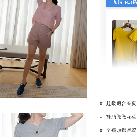
加購 MIT
素色雙
可選)
# 超級適合春
NT$ 190
NT$ 450
# 褲頭微微花
# 全褲頭都是