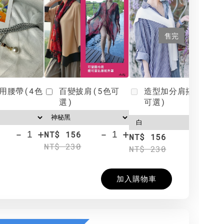
售完
用腰帶(4色
百變披肩(5色可
造型加分肩搭(4色
選)
可選)
-
+
-
+
NT$ 156
N
NT$ 156
NT$ 230
N
NT$ 230
加入購物車