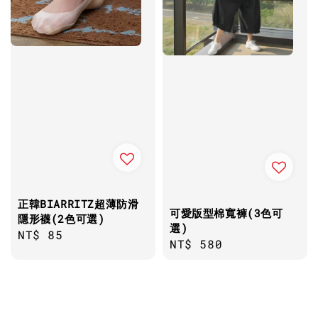
正韓BIARRITZ超薄防滑
可愛版型棉寬褲(3色可
隱形襪(2色可選)
選)
Regular
NT$ 85
Regular
NT$ 580
price
price