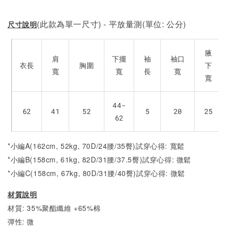
(此款為單一尺寸) - 平放量測(單位: 公分)
尺寸說明
腋
肩
下擺
袖
袖口
衣長
胸圍
下
寬
寬
長
寬
寬
44-
62
41
52
5
20
25
62
*小編A(162cm, 52kg, 70D/24腰/35臀)試穿心得: 寬鬆
*小編B(158cm, 61kg, 82D/31腰/37.5臀)試穿心得:
微鬆
*小編C(158cm, 67kg, 80D/31腰/40臀)試穿心得:
微
鬆
材質說明
材質: 35%聚酯纖維 +65%棉
彈性: 微