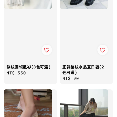
條紋圓領襯衫(3色可選)
正韓格紋水晶夏日襪(2
色可選)
Regular
NT$ 550
Regular
NT$ 90
price
price