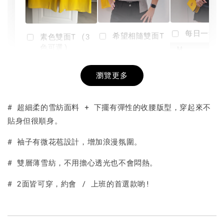
每日一笑雙
希望相隨雙面T
素色雙面T (3
色可選)
-
NT$ 190
瀏覽更多
NT$ 450
-
+
-
+
NT$ 190
NT$ 190
NT$ 450
NT$ 450
# 超細柔的雪紡面料 + 下擺有彈性的收腰版型，穿起來不
貼身但很順身。
加入購物車
# 袖子有微花苞設計，增加浪漫氛圍。
# 雙層薄雪紡，不用擔心透光也不會悶熱。
# 2面皆可穿，約會 / 上班的首選款喲!