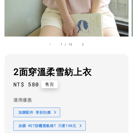
1
/
12
2面穿溫柔雪紡上衣
Regular
NT$ 580
售完
price
適用優惠
加購配件 享折扣價
加購 MIT防曬透氣棉T 只要190元