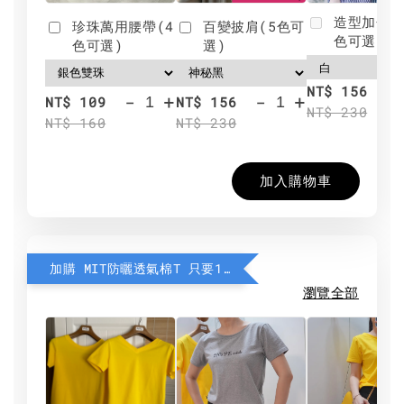
造型加分肩
珍珠萬用腰帶(4
百變披肩(5色可
色可選)
色可選)
選)
NT$ 156
-
+
-
+
NT$ 109
NT$ 156
NT$ 230
NT$ 160
NT$ 230
加入購物車
加購 MIT防曬透氣棉T 只要190元
瀏覽全部