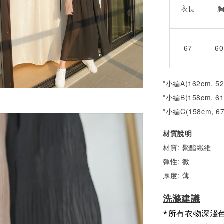
衣長
67
60
*小編A(162cm, 5
*小編B(158cm, 6
*小編C(158cm, 6
材質說明
材質: 聚酯纖維
彈性: 微
厚度: 薄
洗滌建議
*所有衣物深淺