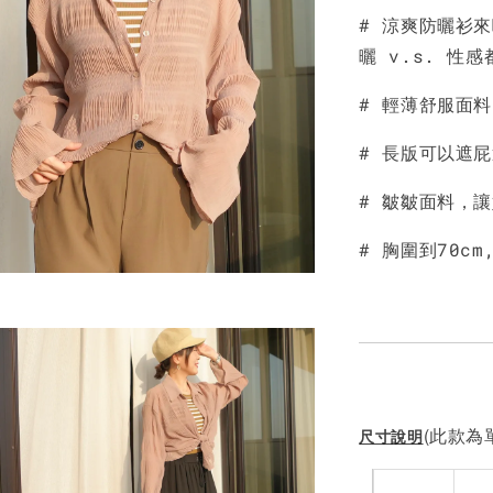
# 涼爽防曬衫來
NT$ 190
曬 v.s. 性
NT$ 450
# 輕薄舒服面
# 長版可以遮
# 皺皺面料，
# 胸圍到70c
(此款為單
尺寸說明