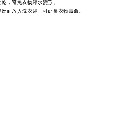
烘乾，避免衣物縮水變形。
時反面放入洗衣袋，可延長衣物壽命。