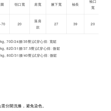
袖口
胸圍
領口寬
肩寬
腋下寬
袖長
寬
落肩
-70
20
27
39
20
款
2kg, 70D/24腰/35臀)試穿心得: 寬鬆
1kg, 82D/31腰/37.5臀)試穿心得: 微
鬆
7kg, 80D/31腰/40臀)試穿心得: 微
鬆
色需分開洗滌，避免染色。