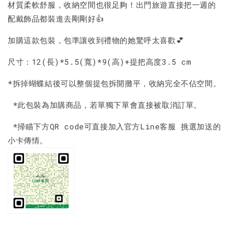
材質柔軟舒服，收納空間也很足夠！出門旅遊直接把一週的
配戴飾品都裝進去剛剛好👍
加購這款包裝，包準讓收到禮物的她驚呼太喜歡💕
尺寸：12(長)*5.5(寬)*9(高)+提把高度3.5 cm
*拆掉蝴蝶結後可以整個提包拆開攤平，收納完全不佔空間。
*此包裝為加購商品，若單獨下單會直接被取消訂單。
*掃瞄下方QR code可直接加入官方Line客服 挑選加送的
小卡傳情。