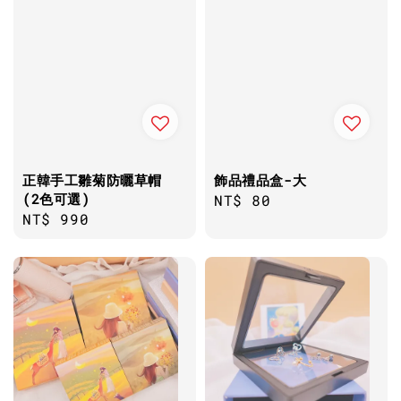
正韓手工雛菊防曬草帽
飾品禮品盒-大
(2色可選)
Regular
NT$ 80
Regular
NT$ 990
price
price