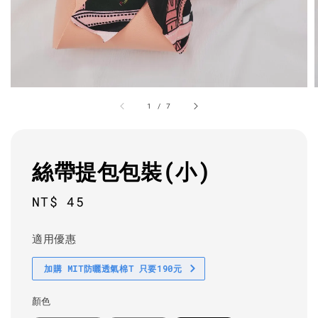
1
/
7
絲帶提包包裝(小)
Regular
NT$ 45
price
適用優惠
加購 MIT防曬透氣棉T 只要190元
顏色