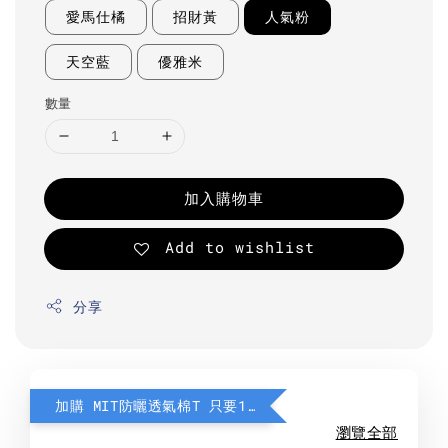
愛馬仕橘
招財黃
人氣粉
天空藍
優雅米
數量
加入購物車
Add to wishlist
分享
加購 MIT防曬透氣棉T 只要190元
瀏覽全部