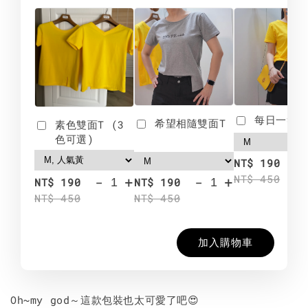
每日一笑雙
希望相隨雙面T
素色雙面T (3
色可選)
-
NT$ 190
NT$ 450
-
+
-
+
NT$ 190
NT$ 190
NT$ 450
NT$ 450
加入購物車
Oh~my god～這款包裝也太可愛了吧😍