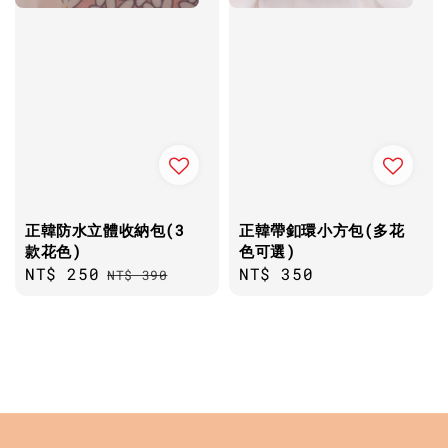
正韓防水立體收納包(3
正韓帶釦環小方包(多花
款花色)
色可選)
Sale
NT$ 250
Regular
Regular
NT$ 350
NT$ 390
price
price
price