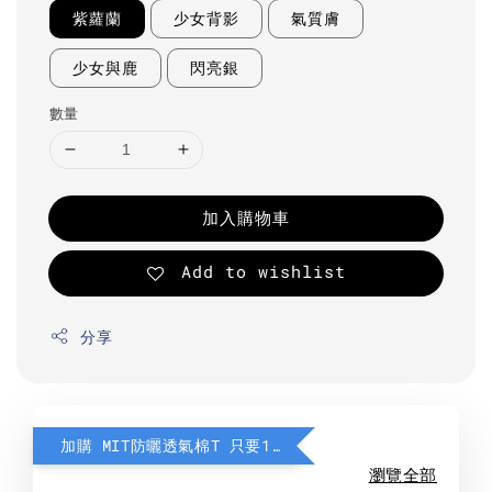
紫蘿蘭
少女背影
氣質膚
少女與鹿
閃亮銀
數量
加入購物車
Add to wishlist
分享
加購 MIT防曬透氣棉T 只要190元
瀏覽全部