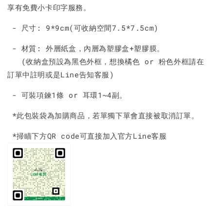
享有免費小卡印字服務。
- 尺寸: 9*9cm(可收納空間7.5*7.5cm)
- 材質: 外層紙盒，內層為塑膠盒+塑膠膜。
(收納盒預設為黑色外框，想換橘色 or 粉色外框請在
訂單中註明或是Line告知客服)
- 可裝項鍊1條 or 耳環1~4副。
*此包裝袋為加購商品，若單獨下單會直接被取消訂單。
*掃瞄下方QR code可直接加入官方Line客服