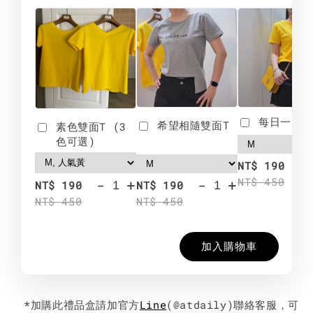
每日一笑雙
希望相隨雙面T
素色雙面T (3
色可選)
-
NT$ 190
NT$ 450
-
+
-
+
NT$ 190
NT$ 190
NT$ 450
NT$ 450
加入購物車
*加購此禮品盒請加官方
Line
(@atdaily)聯絡客服，可