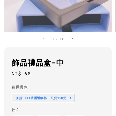
1
/
14
飾品禮品盒-中
Regular
NT$ 60
price
適用優惠
加購 MIT防曬透氣棉T 只要190元
款式