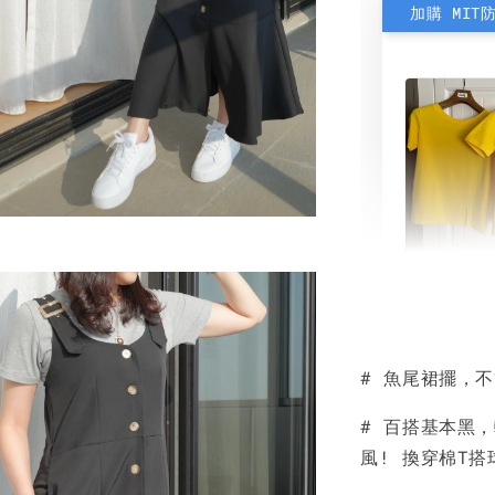
加購 MIT
素色雙
可選)
# 魚尾裙擺，
NT$ 190
NT$ 450
# 百搭基本黑
風! 換穿棉T