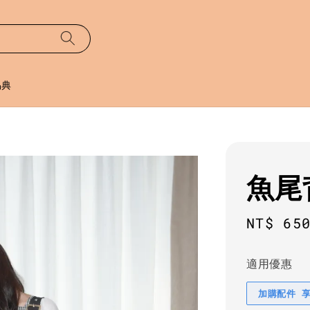
易典
魚尾
Sale
NT$ 65
price
適用優惠
加購配件 