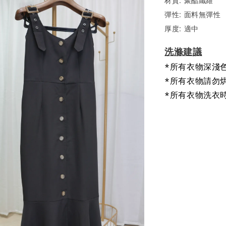
彈性: 面料無彈性
厚度: 適中
洗滌建議
*所有衣物深淺
*所有衣物請勿
*所有衣物洗衣