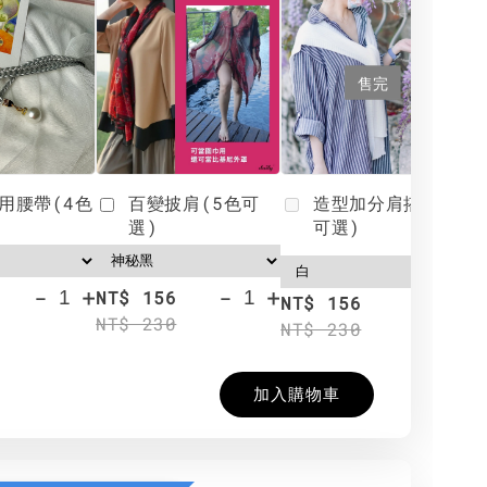
售完
用腰帶(4色
百變披肩(5色可
造型加分肩搭(4色
選)
可選)
-
+
-
+
NT$ 156
N
NT$ 156
NT$ 230
N
NT$ 230
加入購物車