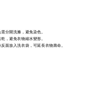
色需分開洗滌，避免染色。
烘乾，避免衣物縮水變形。
時反面放入洗衣袋，可延長衣物壽命。