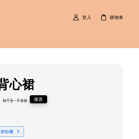
登入
購物車
背心裙
0
Regular
優惠
NT$ 780
price
享折扣價