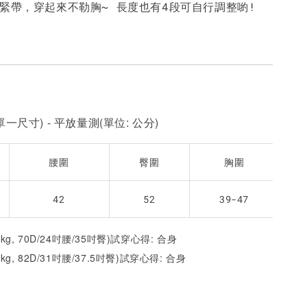
鬆緊帶，穿起來不勒胸~ 長度也有4段可自行調整喲!
一尺寸) - 平放量測(單位: 公分)
腰圍
臀圍
胸圍
42
52
39-47
52kg, 70D/24吋腰/35吋臀)試穿心得: 合身
1kg, 82D/31吋腰/37.5吋臀)試穿心得:
合身