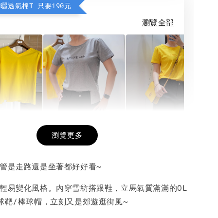
防曬透氣棉T 只要190元
瀏覽全部
希望相隨雙面T
每日一笑雙面T
面T (3色
瀏覽更多
不管是走路還是坐著都好好看~
-
+
-
+
-
+
NT$ 190
NT$ 190
N
NT$ 450
NT$ 450
N
，輕易變化風格。內穿雪紡搭跟鞋，立馬氣質滿滿的OL
搭球靶/棒球帽，立刻又是郊遊逛街風~
加入購物車