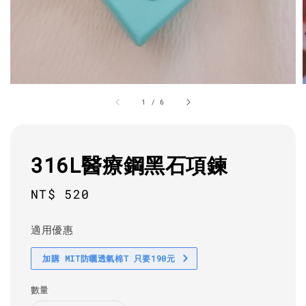
1
/
6
316L醫療鋼黑石項鍊
Regular
NT$ 520
price
適用優惠
加購 MIT防曬透氣棉T 只要190元
數量