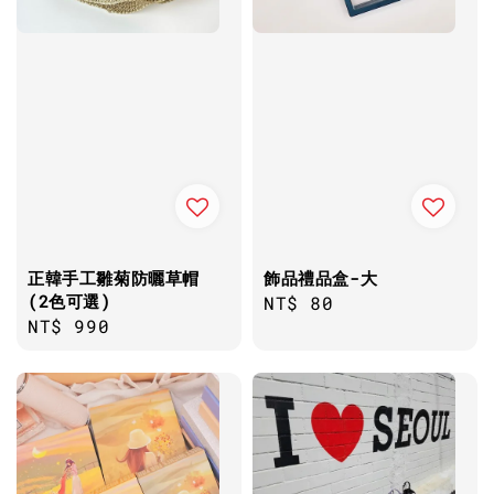
正韓手工雛菊防曬草帽
飾品禮品盒-大
(2色可選)
Regular
NT$ 80
Regular
NT$ 990
price
price