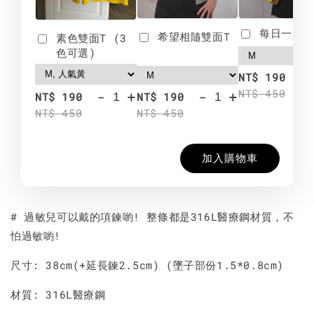
每日一笑雙
希望相隨雙面T
素色雙面T (3
色可選)
-
NT$ 190
NT$ 450
-
+
-
+
NT$ 190
NT$ 190
NT$ 450
NT$ 450
加入購物車
# 過敏兒可以戴的項鍊喲! 整條都是316L醫療鋼材質，不
怕過敏喲!
尺寸: 38cm(+延長鍊2.5cm) (墜子部份1.5*0.8cm)
材質: 316L醫療鋼