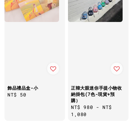
飾品禮品盒-小
正韓大眼迷你手提小物收
納掛包(7色-現貨+預
Regular
NT$ 50
購）
price
Regular
NT$ 980
-
NT$
price
1,080